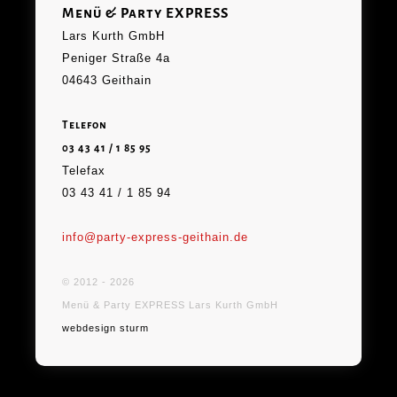
Menü & Party EXPRESS
Lars Kurth GmbH
Peniger Straße 4a
04643 Geithain
Telefon
03 43 41 / 1 85 95
Telefax
03 43 41 / 1 85 94
info@party-express-geithain.de
© 2012 -
2026
Menü & Party EXPRESS Lars Kurth GmbH
webdesign sturm